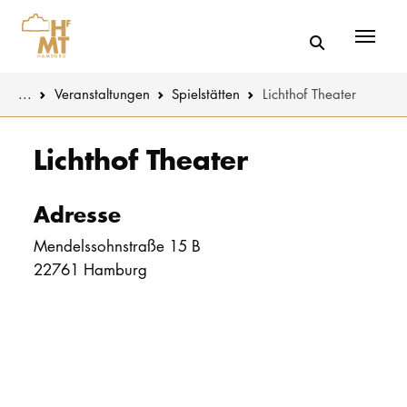
Menü
You are here:
...
Veranstaltungen
Spielstätten
Lichthof Theater
Skip to main content
MUSIK
Aktuelles
Lichthof Theater
THEATER
Über uns
Adresse
PÄDAGOGIK
Organisatio
Mendelssohnstraße 15 B
WISSENSC
22761 Hamburg
Service
KULTUR- 
Netzwerk
HOCHSCHU
STUDIUM