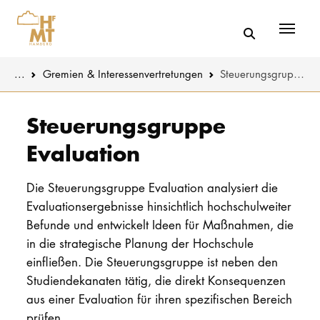
Menü
You are here:
...
Gremien & Interessenvertretungen
Steuerungs­gruppe Evaluation
Skip to main content
MUSIK
Aktuelles
Steuerungsgruppe
Evaluation
THEATER
Über uns
PÄDAGOGIK
Organisatio
Die Steuerungsgruppe Evaluation analysiert die
WISSENSC
Evaluationsergebnisse hinsichtlich hochschulweiter
Service
Befunde und entwickelt Ideen für Maßnahmen, die
KULTUR- 
in die strategische Planung der Hochschule
Netzwerk
einfließen. Die Steuerungsgruppe ist neben den
HOCHSCHU
Studiendekanaten tätig, die direkt Konsequenzen
aus einer Evaluation für ihren spezifischen Bereich
STUDIUM
prüfen.