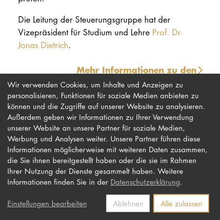
PROMOTION
Die Leitung der Steuerungsgruppe hat der
Vizepräsident für Studium und Lehre
Prof. Dr.
Jonas Dietrich
.
Intranet
Mehr Informationen zu den
myCampus
Evaluationen der Hochschule
Wir verwenden Cookies, um Inhalte und Anzeigen zu
personalisieren, Funktionen für soziale Medien anbieten zu
Online-Bewerb
können und die Zugriffe auf unserer Website zu analysieren.
Außerdem geben wir Informationen zu Ihrer Verwendung
unserer Website an unsere Partner für soziale Medien,
Werbung und Analysen weiter. Unsere Partner führen diese
Impressum
Newsletter
Informationen möglicherweise mit weiteren Daten zusammen,
Datenschutz
Barrierefreiheit
die Sie ihnen bereitgestellt haben oder die sie im Rahmen
Ihrer Nutzung der Dienste gesammelt haben. Weitere
Kontakt
Informationen finden Sie in der
Datenschutzerklärung
.
Einstellungen bearbeiten
Ablehnen
Alle zulassen