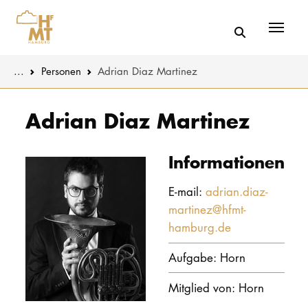
Menü
You are here:
...
Personen
Adrian Diaz Martinez
Skip to main content
MUSIK
Aktuelles
Adrian Diaz Martinez
THEATER
Über uns
Informationen
PÄDAGOGIK
Organisatio
WISSENSC
E-mail:
adrian.diaz-
martinez@hfmt-
Service
KULTUR- 
hamburg.de
Netzwerk
Aufgabe: Horn
HOCHSCHU
Mitglied von: Horn
STUDIUM