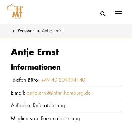
Menü
You are here:
...
Personen
Antje Ernst
Skip to main content
MUSIK
Aktuelles
Antje Ernst
THEATER
Über uns
Informationen
PÄDAGOGIK
Organisatio
Telefon Büro:
+49 40 209494140
WISSENSC
Service
E-mail:
antje.ernst@hfmt.hamburg.de
KULTUR- 
Netzwerk
Aufgabe: Referatsleitung
HOCHSCHU
Mitglied von: Personalabteilung
STUDIUM