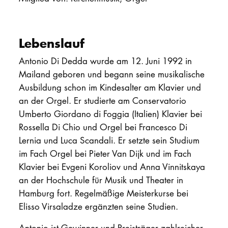
PROMOTION
Lebenslauf
Intranet
Antonio Di Dedda wurde am 12. Juni 1992 in
Mailand geboren und begann seine musikalische
myCampus
Ausbildung schon im Kindesalter am Klavier und
Online-Bewerb
an der Orgel. Er studierte am Conservatorio
Umberto Giordano di Foggia (Italien) Klavier bei
Rossella Di Chio und Orgel bei Francesco Di
Lernia und Luca Scandali. Er setzte sein Studium
im Fach Orgel bei Pieter Van Dijk und im Fach
Klavier bei Evgeni Koroliov und Anna Vinnitskaya
an der Hochschule für Musik und Theater in
Hamburg fort. Regelmäßige Meisterkurse bei
Elisso Virsaladze ergänzten seine Studien.
Antonio ist Gewinner und Preisträger zahlreicher