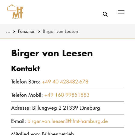
Menü
You are here:
...
Personen
Birger von Leesen
Skip to main content
MUSIK
Aktuelles
Birger von Leesen
THEATER
Über uns
Kontakt
PÄDAGOGIK
Organisatio
Telefon Büro:
+49 40 428482-678
WISSENSC
Service
Telefon Mobil:
+49 160 99851883
KULTUR- 
Netzwerk
Adresse: Billungweg 2 21339 Lüneburg
HOCHSCHU
E-mail:
birger.von.leesen@hfmt-hamburg.de
STUDIUM
Mitglied von: Bühnenbetrieb