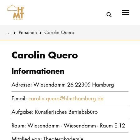
Menü
You are here:
...
Personen
Carolin Quero
Skip to main content
MUSIK
Aktuelles
Carolin Quero
THEATER
Über uns
Informationen
PÄDAGOGIK
Organisatio
Adresse: Wiesendamm 26 22305 Hamburg
WISSENSC
Service
E-mail:
carolin.quero@hfmt-hamburg.de
KULTUR- 
Netzwerk
Aufgabe: Künstlerisches Betriebsbüro
HOCHSCHU
Raum: Wiesendamm - Wiesendamm - Raum E.12
STUDIUM
Mitglied von: Theaterakademie