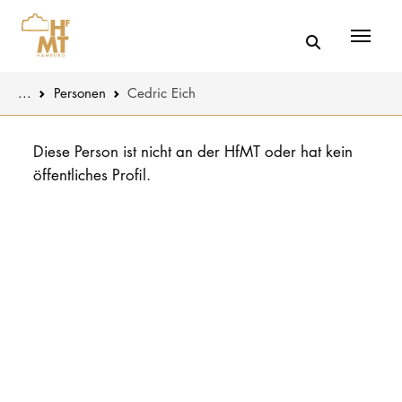
Menü
You are here:
...
Personen
Cedric Eich
Skip to main content
MUSIK
Aktuelles
Diese Person ist nicht an der HfMT oder hat kein
öffentliches Profil.
THEATER
Über uns
PÄDAGOGIK
Organisatio
WISSENSC
Service
KULTUR- 
Netzwerk
HOCHSCHU
STUDIUM