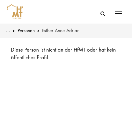
Menü
You are here:
...
Personen
Esther Anne Adrian
Skip to main content
MUSIK
Aktuelles
Diese Person ist nicht an der HfMT oder hat kein
öffentliches Profil.
THEATER
Über uns
PÄDAGOGIK
Organisatio
WISSENSC
Service
KULTUR- 
Netzwerk
HOCHSCHU
STUDIUM