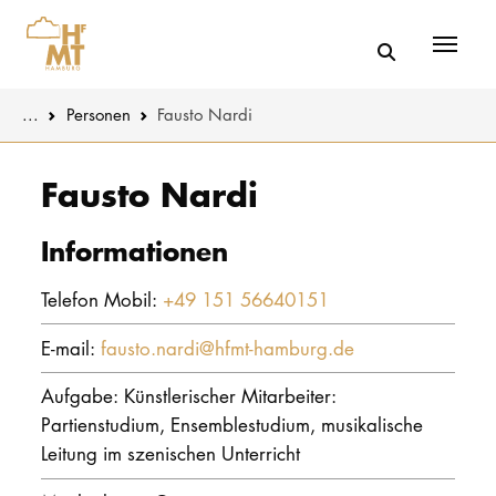
Menü
You are here:
...
Personen
Fausto Nardi
Skip to main content
MUSIK
Aktuelles
Fausto Nardi
THEATER
Über uns
Informationen
PÄDAGOGIK
Organisatio
Telefon Mobil:
+49 151 56640151
WISSENSC
Service
E-mail:
fausto.nardi@hfmt-hamburg.de
KULTUR- 
Netzwerk
Aufgabe: Künstlerischer Mitarbeiter:
Partienstudium, Ensemblestudium, musikalische
HOCHSCHU
Leitung im szenischen Unterricht
STUDIUM