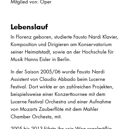
Mitglied von: Oper
PROMOTION
Lebenslauf
Intranet
In Florenz geboren, studierte Fausto Nardi Klavier,
myCampus
Komposition und Dirigieren am Konservatorium
seiner Heimatstadt, sowie an der Hochschule für
Online-Bewerb
Musik Hanns Eisler in Berlin.
In der Saison 2005/06 wurde Fausto Nardi
Assistent von Claudio Abbado beim Lucerne
Festival. Dort wirkte er an zahlreichen Projekten,
beispielsweise einer Konzerttournee mit dem
Lucerne Festival Orchestra und einer Aufnahme
von Mozarts Zauberflöte mit dem Mahler
Chamber Orchesta, mit.
2005 bis 2013 führte ihn sein Weg regelmäßig