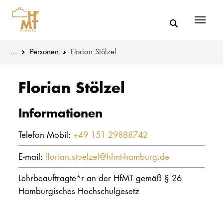
Menü
You are here:
...
Personen
Florian Stölzel
Skip to main content
MUSIK
Aktuelles
Florian Stölzel
THEATER
Über uns
Informationen
PÄDAGOGIK
Organisatio
Telefon Mobil:
+49 151 29888742
WISSENSC
Service
E-mail:
florian.stoelzel@hfmt-hamburg.de
KULTUR- 
Netzwerk
Lehrbeauftragte*r an der HfMT gemäß § 26
Hamburgisches Hochschulgesetz
HOCHSCHU
STUDIUM