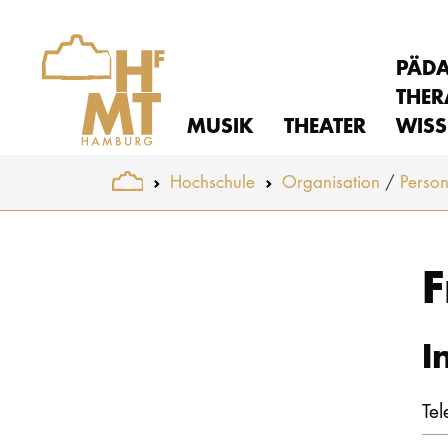
PÄD
THER
MUSIK
THEATER
WISS
You are here:
Hochschule
Organisation
Perso
Skip to main content
F
I
Tel