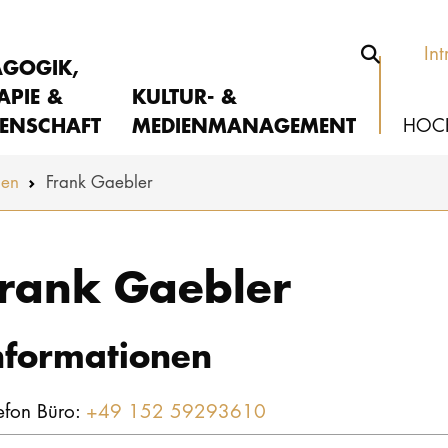
Int
AGOGIK,
APIE &
KULTUR- &
ENSCHAFT
MEDIENMANAGEMENT
HOC
nen
Frank Gaebler
rank Gaebler
nformationen
efon Büro:
+49 152 59293610