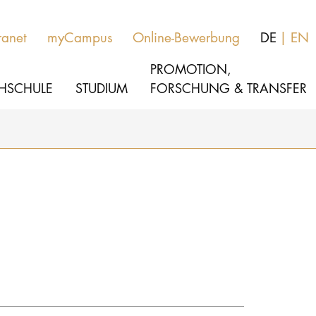
ranet
myCampus
Online-Bewerbung
DE
EN
PROMOTION,
HSCHULE
STUDIUM
FORSCHUNG & TRANSFER
MUSIK
Aktuelles
THEATER
Über uns
PÄDAGOGIK, THERAPIE & WISSENSCHA
Organisation
KULTUR- & MEDIENMANAGEMENT
Service
Netzwerk
HOCHSCHULE