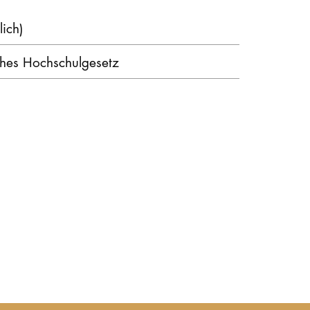
lich)
STUDIUM
hes Hochschulgesetz
PROMOTION, FORSCHUNG & TRANSFER
Intranet
myCampus
Online-Bewerbung