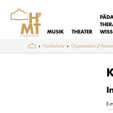
PÄD
THER
MUSIK
THEATER
WISS
You are here:
Hochschule
Organisation
Perso
Skip to main content
K
I
E-m