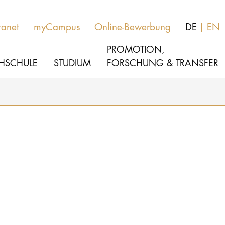
ranet
myCampus
Online-Bewerbung
DE
EN
PROMOTION,
HSCHULE
STUDIUM
FORSCHUNG & TRANSFER
MUSIK
Aktuelles
THEATER
Über uns
PÄDAGOGIK, THERAPIE & WISSENSCHA
Organisation
KULTUR- & MEDIENMANAGEMENT
Service
Netzwerk
HOCHSCHULE