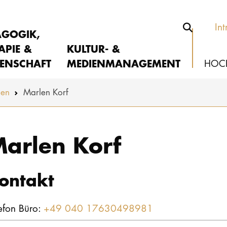
Int
AGOGIK,
APIE &
KULTUR- &
ENSCHAFT
MEDIENMANAGEMENT
HOC
nen
Marlen Korf
arlen Korf
ontakt
efon Büro:
+49 040 17630498981