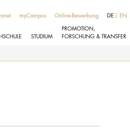
ranet
myCampus
Online-Bewerbung
DE
EN
PROMOTION,
HSCHULE
STUDIUM
FORSCHUNG & TRANSFER
MUSIK
Aktuelles
THEATER
Über uns
PÄDAGOGIK, THERAPIE & WISSENSCHA
Organisation
KULTUR- & MEDIENMANAGEMENT
Service
Netzwerk
HOCHSCHULE