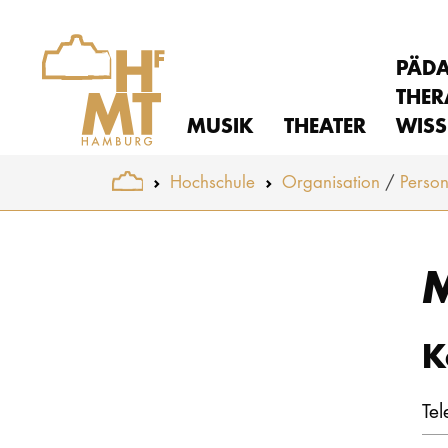
PÄD
THER
MUSIK
THEATER
WISS
You are here:
Hochschule
Organisation
Perso
Skip to main content
M
K
Tel