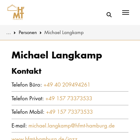
Menü
You are here:
...
Personen
Michael Langkamp
Skip to main content
MUSIK
Aktuelles
Michael Langkamp
THEATER
Über uns
Kontakt
PÄDAGOGIK
Organisatio
Telefon Büro:
+49 40 209494261
WISSENSC
Service
Telefon Privat:
+49 157 73373533
KULTUR- 
Netzwerk
Telefon Mobil:
+49 157 73373533
HOCHSCHU
E-mail:
michael.langkamp@hfmt-hamburg.de
STUDIUM
www.hfmt-hamburg.de/jazz