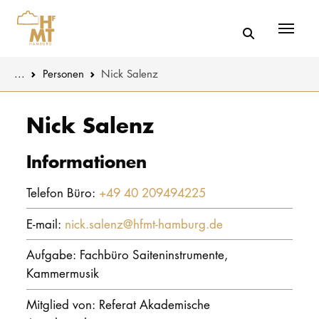
Menü
You are here:
...
Personen
Nick Salenz
Skip to main content
MUSIK
Aktuelles
Nick Salenz
THEATER
Über uns
Informationen
PÄDAGOGIK
Organisatio
Telefon Büro:
+49 40 209494225
WISSENSC
Service
E-mail:
nick.salenz@hfmt-hamburg.de
KULTUR- 
Netzwerk
Aufgabe: Fachbüro Saiteninstrumente,
Kammermusik
HOCHSCHU
Mitglied von: Referat Akademische
STUDIUM