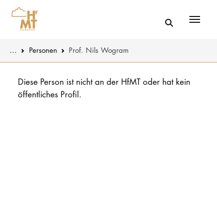
Menü
You are here:
...
Personen
Prof. Nils Wogram
Skip to main content
MUSIK
Aktuelles
Diese Person ist nicht an der HfMT oder hat kein
öffentliches Profil.
THEATER
Über uns
PÄDAGOGIK
Organisatio
WISSENSC
Service
KULTUR- 
Netzwerk
HOCHSCHU
STUDIUM