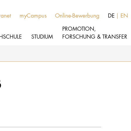
ranet
myCampus
Online-Bewerbung
DE
EN
PROMOTION,
HSCHULE
STUDIUM
FORSCHUNG & TRANSFER
MUSIK
Aktuelles
ß
THEATER
Über uns
PÄDAGOGIK, THERAPIE & WISSENSCHA
Organisation
KULTUR- & MEDIENMANAGEMENT
Service
Netzwerk
HOCHSCHULE