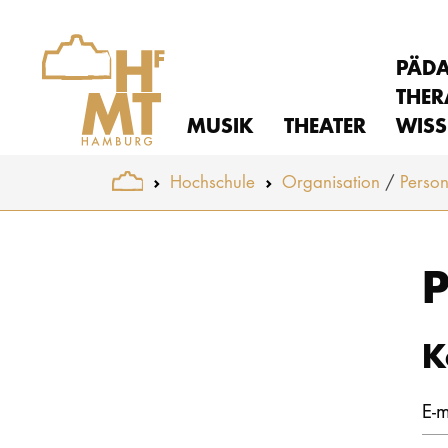
PÄD
THER
MUSIK
THEATER
WISS
You are here:
Hochschule
Organisation
Perso
Skip to main content
P
K
E-m