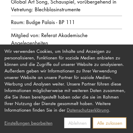
Global Art Song, Schauspiel, vorübergehend in
Vetretung: Blechblasinstrumente
PROMOTION
Raum: Budge Palais - BP 111
Intranet
Mitglied von: Referat Akademische
Angelegenheiten
myCampus
Wir verwenden Cookies, um Inhalte und Anzeigen zu
personalisieren, Funktionen für soziale Medien anbieten zu
Online-Bewerb
können und die Zugriffe auf unserer Website zu analysieren.
Außerdem geben wir Informationen zu Ihrer Verwendung
unserer Website an unsere Partner für soziale Medien,
Werbung und Analysen weiter. Unsere Partner führen diese
Impressum
Newsletter
Informationen möglicherweise mit weiteren Daten zusammen,
Datenschutz
Barrierefreiheit
die Sie ihnen bereitgestellt haben oder die sie im Rahmen
Ihrer Nutzung der Dienste gesammelt haben. Weitere
Kontakt
Informationen finden Sie in der
Datenschutzerklärung
.
Einstellungen bearbeiten
Ablehnen
Alle zulassen