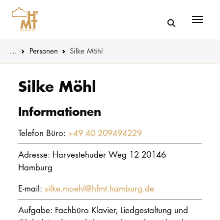
Menü
You are here:
...
Personen
Silke Möhl
Skip to main content
MUSIK
Aktuelles
Silke Möhl
THEATER
Über uns
Informationen
PÄDAGOGIK
Organisatio
Telefon Büro:
+49 40 209494229
WISSENSC
Service
Adresse: Harvestehuder Weg 12 20146
KULTUR- 
Hamburg
Netzwerk
E-mail:
silke.moehl@hfmt.hamburg.de
HOCHSCHU
Aufgabe: Fachbüro Klavier, Liedgestaltung und
STUDIUM