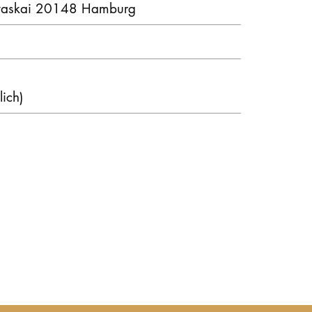
ritaskai 20148 Hamburg
STUDIUM
PROMOTION, FORSCHUNG & TRANSFER
lich)
Intranet
myCampus
Online-Bewerbung