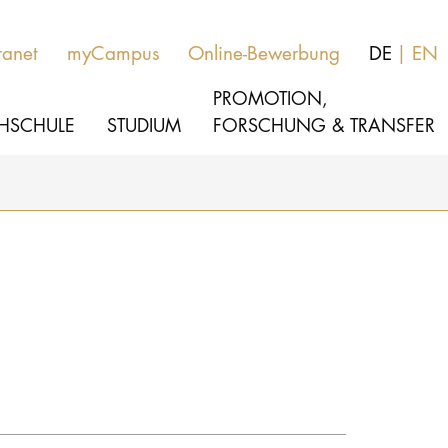
ranet
myCampus
Online-Bewerbung
DE
EN
PROMOTION,
HSCHULE
STUDIUM
FORSCHUNG & TRANSFER
MUSIK
Aktuelles
THEATER
Über uns
PÄDAGOGIK, THERAPIE & WISSENSCHA
Organisation
KULTUR- & MEDIENMANAGEMENT
Service
Netzwerk
HOCHSCHULE