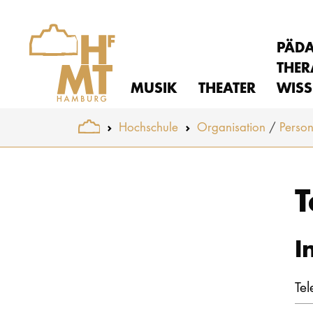
PÄD
THER
MUSIK
THEATER
WISS
You are here:
Hochschule
Organisation
Perso
Skip to main content
T
I
Tel