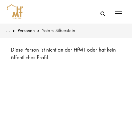
Menü
You are here:
...
Personen
Yotam Silberstein
Skip to main content
MUSIK
Aktuelles
Diese Person ist nicht an der HfMT oder hat kein
öffentliches Profil.
THEATER
Über uns
PÄDAGOGIK
Organisatio
WISSENSC
Service
KULTUR- 
Netzwerk
HOCHSCHU
STUDIUM