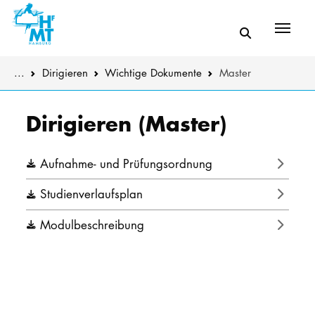
Menü
You are here:
...
Dirigieren
Wichtige Dokumente
Master
Skip to main content
MUSIK
Die Musikdek
Dirigieren (Master)
THEATER
Instrumental
Aufnahme- und Prüfungsordnung
PÄDAGOGIK
Komposition 
Studienverlaufsplan
WISSENSC
Weitere Stu
Modulbeschreibung
KULTUR- 
Weitere Pro
HOCHSCHU
Klangkörper
STUDIUM