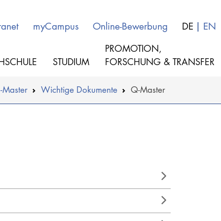
ranet
myCampus
Online-Bewerbung
DE
EN
PROMOTION,
HSCHULE
STUDIUM
FORSCHUNG & TRANSFER
Q-Master
Wichtige Dokumente
Q-Master
MUSIK
Über das Dekanat III
THEATER
Musikpädagogik
PÄDAGOGIK, THERAPIE & WISSENSCHA
Lehramt Musik
KULTUR- & MEDIENMANAGEMENT
Musiktherapie
Musikwissenschaft
HOCHSCHULE