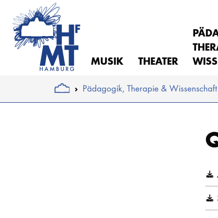
PÄD
THER
MUSIK
THEATER
WISS
You are here:
Pädagogik, Therapie & Wissenschaft
Skip to main content
Q