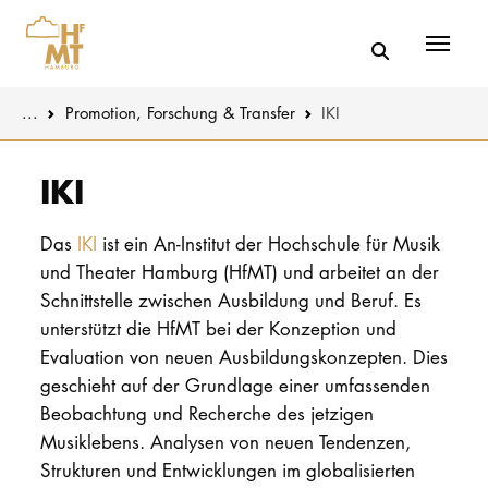
Menü
You are here:
...
Promotion, Forschung & Transfer
IKI
Skip to main content
MUSIK
Promotion
IKI
THEATER
Forschung
Das
IKI
ist ein An-Institut der Hochschule für Musik
und Theater Hamburg (HfMT) und arbeitet an der
PÄDAGOGIK
Transfer
Schnittstelle zwischen Ausbildung und Beruf. Es
WISSENSC
unterstützt die HfMT bei der Konzeption und
KULTUR- 
Evaluation von neuen Ausbildungskonzepten. Dies
geschieht auf der Grundlage einer umfassenden
Beobachtung und Recherche des jetzigen
HOCHSCHU
Musiklebens. Analysen von neuen Tendenzen,
Strukturen und Entwicklungen im globalisierten
STUDIUM