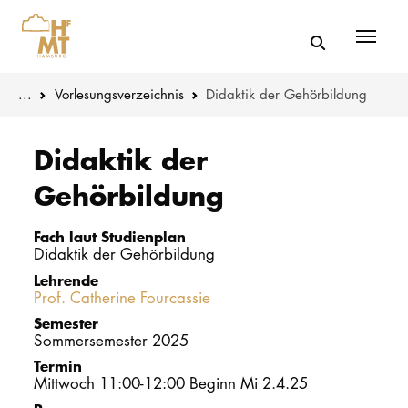
Menü
You are here:
...
Vorlesungs­verzeichnis
Didaktik der Gehörbildung
Skip to main content
MUSIK
Studienange
Didaktik der
Gehörbildung
THEATER
Bewerben
PÄDAGOGIK
Studienorgan
Fach laut Studienplan
WISSENSC
Didaktik der Gehörbildung
Lehrende
Service
Prof. Catherine Fourcassie
KULTUR- 
Semester
Sommersemester 2025
HOCHSCHU
Termin
Mittwoch 11:00-12:00 Beginn Mi 2.4.25
STUDIUM