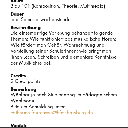
Raum
Blau 101 (Komposition, Theorie, Multimedia)
PROMOTION
Dauer
eine Semesterwochenstunde
Beschreibung
Intranet
Die einsemestrige Vorlesung behandelt folgende
Themen: Wie funktioniert das musikalische Hören;
myCampus
Wie fördert man Gehör, Wahrnehmung und
Vorstellung seiner SchülerInnen; wie bringt man
Online-Bewerb
ihnen Lesen, Schreiben und elementare Kenntnisse
der Musiklehre bei.
Credits
2 Creditpoints
Bemerkung
Wählbar je nach Studiengang im pädagogischem
Wahlmodul
Bitte um Anmeldung unter
catherine.fourcassie@hfmt-hamburg.de
Module