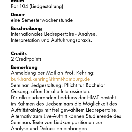
Raum
Rot 104 (Liedgestaltung)
PROMOTION
Dauer
eine Semesterwochenstunde
Beschreibung
Intranet
Internationales Liedrepertoire - Analyse,
Interpretation und Aufführungspraxis.
myCampus
Credits
Online-Bewerb
2 Creditpoints
Bemerkung
Anmeldung per Mail an Prof. Kehring:
burkhard.kehring@hfmt-hamburg.de
Seminar Liedgestaltung: Pflicht für Bachelor
Gesang, offen für alle Interessierten.
Für alle studierenden Liedduos der HfMT besteht
im Rahmen des Liedseminars die Möglichkeit des
Auftrittstrainigs mit frei gewähltem Liedrepertoire.
Alternativ zum Live-Auftritt können Studierende des
Seminars Texte von Liedkompositionen zur
Analyse und Diskussion einbringen.