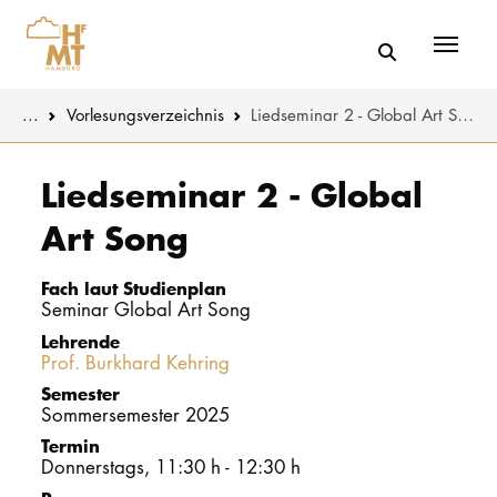
Menü
You are here:
...
Vorlesungs­verzeichnis
Liedseminar 2 - Global Art Song
Skip to main content
MUSIK
Studienange
Liedseminar 2 - Global
Art Song
THEATER
Bewerben
PÄDAGOGIK
Studienorgan
Fach laut Studienplan
WISSENSC
Seminar Global Art Song
Lehrende
Service
Prof. Burkhard Kehring
KULTUR- 
Semester
Sommersemester 2025
HOCHSCHU
Termin
Donnerstags, 11:30 h - 12:30 h
STUDIUM