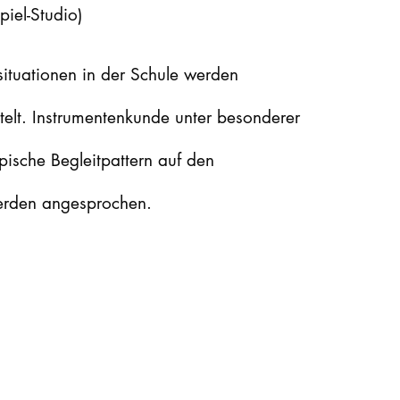
iel-Studio)
STUDIUM
ituationen in der Schule werden
PROMOTION, FORSCHUNG & TRANSFER
elt. Instrumentenkunde unter besonderer
Intranet
pische Begleitpattern auf den
myCampus
werden angesprochen.
Online-Bewerbung