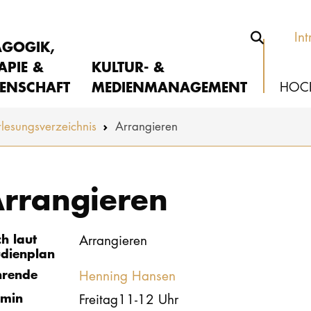
Int
AGOGIK,
APIE &
KULTUR- &
ENSCHAFT
MEDIENMANAGEMENT
HOC
lesungs­verzeichnis
Arrangieren
rrangieren
ch laut
Arrangieren
udienplan
hrende
Henning Hansen
rmin
Freitag11-12 Uhr