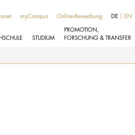
ranet
myCampus
Online-Bewerbung
DE
EN
PROMOTION,
HSCHULE
STUDIUM
FORSCHUNG & TRANSFER
MUSIK
Studienangebote
THEATER
Bewerben
PÄDAGOGIK, THERAPIE & WISSENSCHA
Studienorganisation
KULTUR- & MEDIENMANAGEMENT
Service
HOCHSCHULE