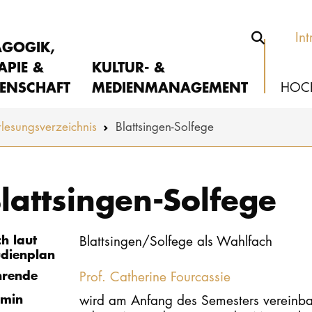
Int
AGOGIK,
APIE &
KULTUR- &
ENSCHAFT
MEDIENMANAGEMENT
HOC
lesungs­verzeichnis
Blattsingen-Solfege
lattsingen-Solfege
ch laut
Blattsingen/Solfege als Wahlfach
udienplan
hrende
Prof. Catherine Fourcassie
rmin
wird am Anfang des Semesters vereinba