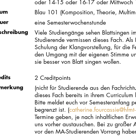
oder 14-15 oder 16-17 oder Mittwoch
um
Blau 101 (Komposition, Theorie, Multim
uer
eine Semesterwochenstunde
schreibung
Viele Studiengänge sehen Blattsingen im
Studierende vermissen dieses Fach. Als
Schulung der Klangvorstellung, für die
den Umgang mit der eigenen Stimme und
sie besser von Blatt singen wollen.
edits
2 Creditpoints
merkung
(nicht für Studierende aus den Fachrich
dieses Fach bereits in ihrem Curriculum
Bitte meldet euch vor Semesteranfang pe
begrenzt ist. (
catherine.fourcassie@hfm
Termine geben, je nach inhaltlichen Er
uns vorher austauschen. Bei zu großer 
vor den MA-Studierenden Vorrang habe