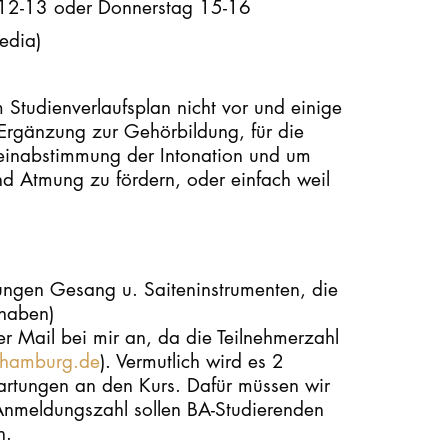
 12-13 oder Donnerstag 15-16
edia)
STUDIUM
PROMOTION, FORSCHUNG & TRANSFER
 Studienverlaufsplan nicht vor und einige
 Ergänzung zur Gehörbildung, für die
 Feinabstimmung der Intonation und um
Intranet
 Atmung zu fördern, oder einfach weil
myCampus
Online-Bewerbung
tungen Gesang u. Saiteninstrumenten, die
 haben)
r Mail bei mir an, da die Teilnehmerzahl
t-hamburg.de
). Vermutlich wird es 2
wartungen an den Kurs. Dafür müssen wir
Anmeldungszahl sollen BA-Studierenden
n.