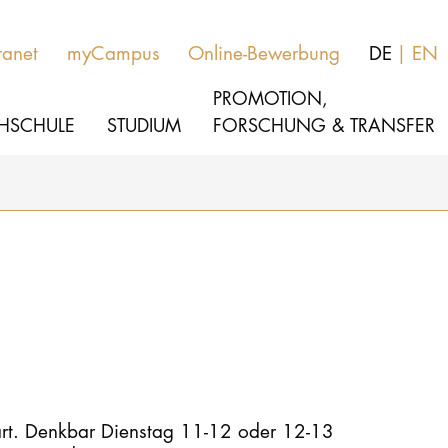
ranet
myCampus
Online-Bewerbung
DE
EN
PROMOTION,
HSCHULE
STUDIUM
FORSCHUNG & TRANSFER
MUSIK
Studienangebote
THEATER
Bewerben
PÄDAGOGIK, THERAPIE & WISSENSCHA
Studienorganisation
KULTUR- & MEDIENMANAGEMENT
Service
rt. Denkbar Dienstag 11-12 oder 12-13
HOCHSCHULE