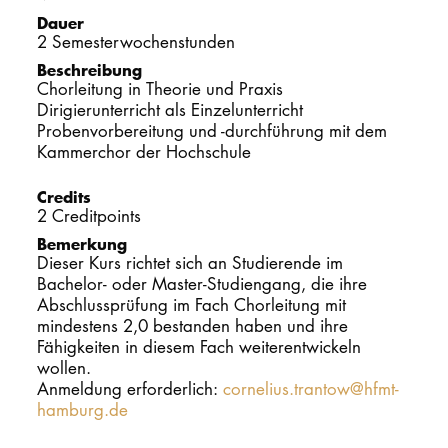
Dauer
PROMOTION
2 Semesterwochenstunden
Beschreibung
Chorleitung in Theorie und Praxis
Intranet
Dirigierunterricht als Einzelunterricht
Probenvorbereitung und -durchführung mit dem
myCampus
Kammerchor der Hochschule
Credits
Online-Bewerb
2 Creditpoints
Bemerkung
Dieser Kurs richtet sich an Studierende im
Bachelor- oder Master-Studiengang, die ihre
Abschlussprüfung im Fach Chorleitung mit
mindestens 2,0 bestanden haben und ihre
Fähigkeiten in diesem Fach weiterentwickeln
wollen.
Anmeldung erforderlich:
cornelius.trantow@hfmt-
hamburg.de