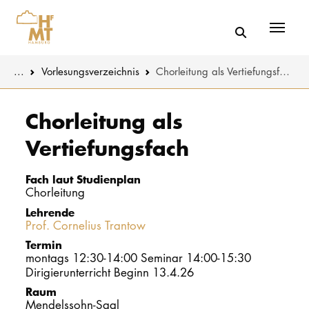
Menü
You are here:
...
Vorlesungs­verzeichnis
Chorleitung als Vertiefungsfach
Skip to main content
MUSIK
Studienange
Chorleitung als
Vertiefungsfach
THEATER
Bewerben
PÄDAGOGIK
Studienorgan
Fach laut Studienplan
WISSENSC
Chorleitung
Lehrende
Service
Prof. Cornelius Trantow
KULTUR- 
Termin
montags 12:30-14:00 Seminar 14:00-15:30
HOCHSCHU
Dirigierunterricht Beginn 13.4.26
Raum
STUDIUM
Mendelssohn-Saal