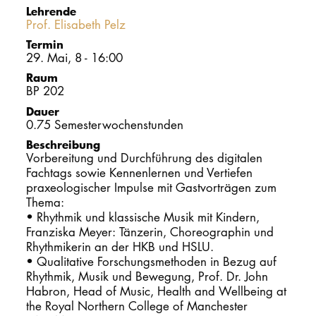
Lehrende
Prof. Elisabeth Pelz
PROMOTION
Termin
29. Mai, 8 - 16:00
Intranet
Raum
BP 202
myCampus
Dauer
0.75 Semesterwochenstunden
Online-Bewerb
Beschreibung
Vorbereitung und Durchführung des digitalen
Fachtags sowie Kennenlernen und Vertiefen
praxeologischer Impulse mit Gastvorträgen zum
Thema:
• Rhythmik und klassische Musik mit Kindern,
Franziska Meyer: Tänzerin, Choreographin und
Rhythmikerin an der HKB und HSLU.
• Qualitative Forschungsmethoden in Bezug auf
Rhythmik, Musik und Bewegung, Prof. Dr. John
Habron, Head of Music, Health and Wellbeing at
the Royal Northern College of Manchester