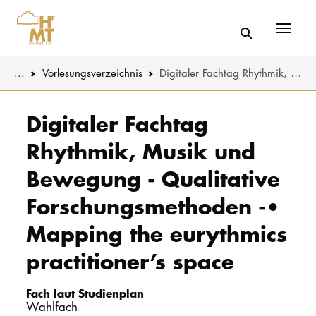
Menü
You are here:
...
Vorlesungs­verzeichnis
Digitaler Fachtag Rhythmik, Musik und Bewegung - Qualitative Forschungsmethoden -• Mapping the eurythmics practitioner’s space
Skip to main content
MUSIK
Studienange
Digitaler Fachtag
Rhythmik, Musik und
THEATER
Bewerben
Bewegung - Qualitative
PÄDAGOGIK
Studienorgan
WISSENSC
Forschungsmethoden -•
Service
Mapping the eurythmics
KULTUR- 
practitioner’s space
HOCHSCHU
Fach laut Studienplan
Wahlfach
STUDIUM