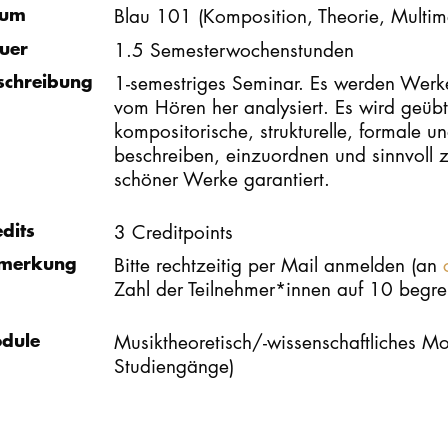
um
Blau 101 (Komposition, Theorie, Multim
uer
1.5 Semesterwochenstunden
schreibung
1-semestriges Seminar. Es werden Wer
vom Hören her analysiert. Es wird geüb
kompositorische, strukturelle, formale und
beschreiben, einzuordnen und sinnvoll zu
schöner Werke garantiert.
edits
3 Creditpoints
merkung
Bitte rechtzeitig per Mail anmelden (an
Zahl der Teilnehmer*innen auf 10 begre
dule
Musiktheoretisch/-wissenschaftliches M
Studiengänge)