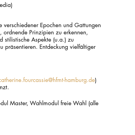
edia)
STUDIUM
ke verschiedener Epochen und Gattungen
PROMOTION, FORSCHUNG & TRANSFER
t, ordnende Prinzipien zu erkennen,
 stilistische Aspekte (u.a.) zu
 präsentieren. Entdeckung vielfältiger
Intranet
myCampus
Online-Bewerbung
catherine.fourcassie@hfmt-hamburg.de
)
nzt.
odul Master, Wahlmodul freie Wahl (alle