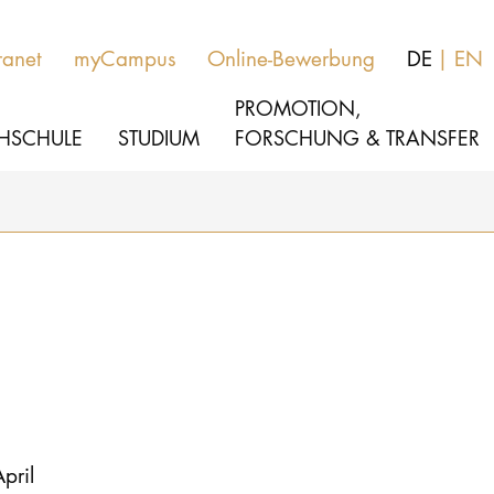
ranet
myCampus
Online-Bewerbung
DE
EN
PROMOTION,
HSCHULE
STUDIUM
FORSCHUNG & TRANSFER
MUSIK
Studienangebote
THEATER
Bewerben
PÄDAGOGIK, THERAPIE & WISSENSCHA
Studienorganisation
KULTUR- & MEDIENMANAGEMENT
Service
pril
HOCHSCHULE