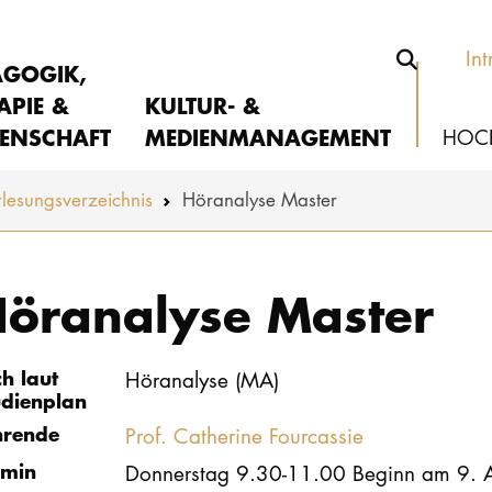
Int
AGOGIK,
APIE &
KULTUR- &
ENSCHAFT
MEDIENMANAGEMENT
HOC
lesungs­verzeichnis
Höranalyse Master
öranalyse Master
ch laut
Höranalyse (MA)
udienplan
hrende
Prof. Catherine Fourcassie
rmin
Donnerstag 9.30-11.00 Beginn am 9. A