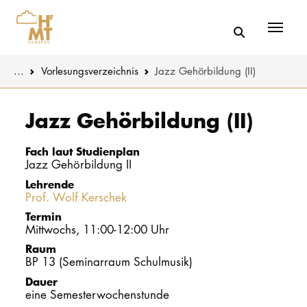
Menü
You are here:
...
Vorlesungs­verzeichnis
Jazz Gehörbildung (II)
Skip to main content
MUSIK
Studienange
Jazz Gehörbildung (II)
THEATER
Bewerben
Fach laut Studienplan
Jazz Gehörbildung II
PÄDAGOGIK
Studienorgan
Lehrende
WISSENSC
Prof. Wolf Kerschek
Service
Termin
KULTUR- 
Mittwochs, 11:00-12:00 Uhr
Raum
BP 13 (Seminarraum Schulmusik)
HOCHSCHU
Dauer
eine Semesterwochenstunde
STUDIUM