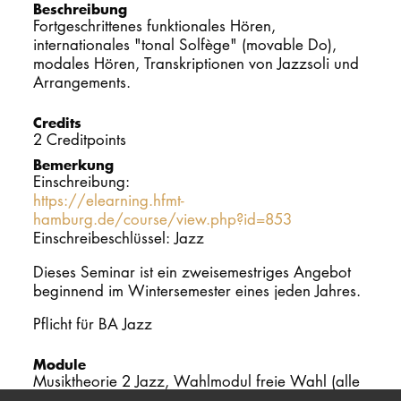
Beschreibung
Fortgeschrittenes funktionales Hören,
PROMOTION
internationales "tonal Solfège" (movable Do),
modales Hören, Transkriptionen von Jazzsoli und
Arrangements.
Intranet
Credits
myCampus
2 Creditpoints
Bemerkung
Online-Bewerb
Einschreibung:
https://elearning.hfmt-
hamburg.de/course/view.php?id=853
Einschreibeschlüssel: Jazz
Dieses Seminar ist ein zweisemestriges Angebot
beginnend im Wintersemester eines jeden Jahres.
Pflicht für BA Jazz
Module
Musiktheorie 2 Jazz, Wahlmodul freie Wahl (alle
Studiengänge)