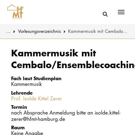
Menü
You are here:
...
Vorlesungs­verzeichnis
Kammermusik mit Cembalo/Ensemblecoaching
Skip to main content
MUSIK
Studienange
Kammermusik mit
Cembalo/Ensemblecoachin
THEATER
Bewerben
PÄDAGOGIK
Studienorgan
Fach laut Studienplan
WISSENSC
Kammermusik
Lehrende
Service
Prof. Isolde Kittel Zerer
KULTUR- 
Termin
nach Absprache Anmeldung bitte an isolde.kittel-
HOCHSCHU
zerer@hfmt-hamburg.de
Raum
STUDIUM
Keine Angabe