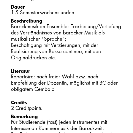
Dauer
PROMOTION
1.5 Semesterwochenstunden
Beschreibung
Barockmusik im Ensemble: Erarbeitung/Vertiefung
Intranet
des Verständnisses von barocker Musik als
musikalischer "Sprache";
myCampus
Beschäftigung mit Verzierungen, mit der
Realisierung von Basso continuo, mit den
Originaldrucken etc.
Online-Bewerb
Literatur
Repertoire: nach freier Wahl bzw. nach
Empfehlung der Dozentin, möglichst mit BC oder
obligatem Cembalo
Credits
2 Creditpoints
Bemerkung
Für Studierende (fast) jeden Instrumentes mit
Interesse an Kammermusik der Barockzeit.