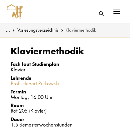
Menü
You are here:
...
Vorlesungs­verzeichnis
Klaviermethodik
Skip to main content
MUSIK
Studienange
Klaviermethodik
THEATER
Bewerben
Fach laut Studienplan
Klavier
PÄDAGOGIK
Studienorgan
Lehrende
WISSENSC
Prof. Hubert Rutkowski
Service
Termin
KULTUR- 
Montag, 16.00 Uhr
Raum
Rot 205 (Klavier)
HOCHSCHU
Dauer
1.5 Semesterwochenstunden
STUDIUM