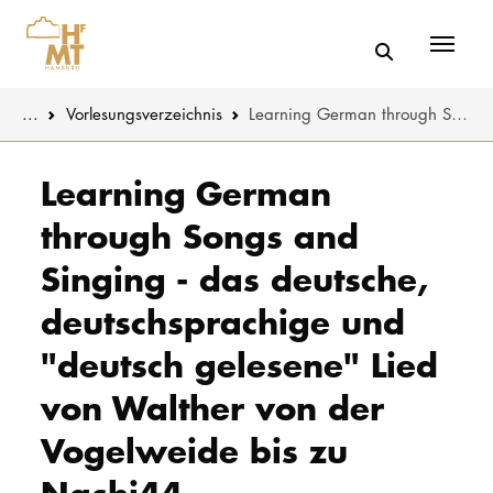
Menü
You are here:
...
Vorlesungs­verzeichnis
Learning German through Songs and Singing - das deutsche, deutschsprachige und "deutsch gelesene" Lied von Walther von der Vogelweide bis zu Nashi44
Skip to main content
MUSIK
Studienange
Learning German
through Songs and
THEATER
Bewerben
Singing - das deutsche,
PÄDAGOGIK
Studienorgan
WISSENSC
deutschsprachige und
Service
"deutsch gelesene" Lied
KULTUR- 
von Walther von der
HOCHSCHU
Vogelweide bis zu
STUDIUM