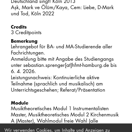
Deutschland singt! Köln 2013
Aşk, Mark ve Ölüm/Kaya, Cem: Liebe, D-Mark
und Tod, Köln 2022
Credits
3 Creditpoints
Bemerkung
Lehrangebot für BA- und MA-Studierende aller
Fachrichtungen.
Anmeldung bitte mit Angabe des Studiengangs
unter sebastian.sprenger[at]hfmt-hamburg.de bis
6. 4. 2026.
Leistungsnachweis: Kontinuierliche aktive
Teilnahme (sprachlich und musikalisch) am
Unterrichtsgeschehen; Referat/Präsentation
Module
Musiktheoretisches Modul 1 Instrumentalisten
Master, Musiktheoretisches Modul 2 Kirchenmusik
A (Master), Wahlmodul freie Wahl (alle
Studiengänge)
Wir verwenden Cookies, um Inhalte und Anzeigen zu