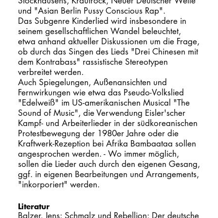
Stockhausens, Krautrock, Neuer Deutscher Welle
und "Asian Berlin Pussy Conscious Rap".
Das Subgenre Kinderlied wird insbesondere in
seinem gesellschaftlichen Wandel beleuchtet,
etwa anhand aktueller Diskussionen um die Frage,
ob durch das Singen des Lieds "Drei Chinesen mit
dem Kontrabass" rassistische Stereotypen
verbreitet werden.
Auch Spiegelungen, Außenansichten und
Fernwirkungen wie etwa das Pseudo-Volkslied
"Edelweiß" im US-amerikanischen Musical "The
Sound of Music", die Verwendung Eisler'scher
Kampf- und Arbeiterlieder in der südkoreanischen
Protestbewegung der 1980er Jahre oder die
Kraftwerk-Rezeption bei Afrika Bambaataa sollen
angesprochen werden. - Wo immer möglich,
sollen die Lieder auch durch den eigenen Gesang,
ggf. in eigenen Bearbeitungen und Arrangements,
"inkorporiert" werden.
Literatur
Balzer, Jens: Schmalz und Rebellion: Der deutsche