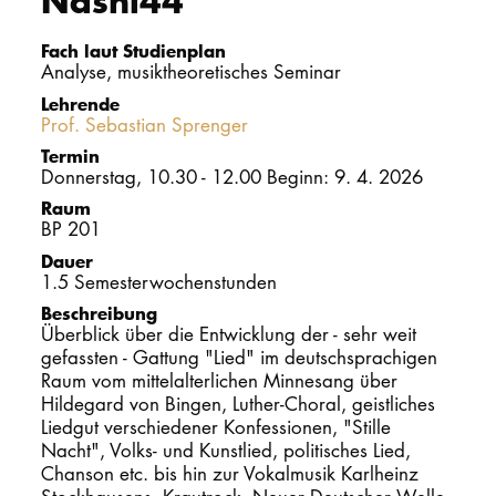
Nashi44
PROMOTION
Fach laut Studienplan
Analyse, musiktheoretisches Seminar
Lehrende
Intranet
Prof. Sebastian Sprenger
Termin
myCampus
Donnerstag, 10.30 - 12.00 Beginn: 9. 4. 2026
Raum
Online-Bewerb
BP 201
Dauer
1.5 Semesterwochenstunden
Beschreibung
Überblick über die Entwicklung der - sehr weit
gefassten - Gattung "Lied" im deutschsprachigen
Raum vom mittelalterlichen Minnesang über
Hildegard von Bingen, Luther-Choral, geistliches
Liedgut verschiedener Konfessionen, "Stille
Nacht", Volks- und Kunstlied, politisches Lied,
Chanson etc. bis hin zur Vokalmusik Karlheinz