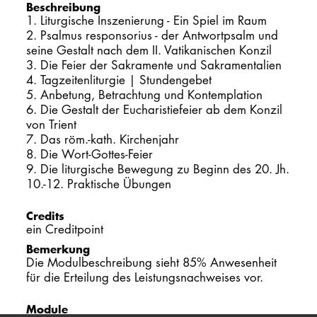
Beschreibung
1. Liturgische Inszenierung - Ein Spiel im Raum
PROMOTION
2. Psalmus responsorius - der Antwortpsalm und
seine Gestalt nach dem II. Vatikanischen Konzil
3. Die Feier der Sakramente und Sakramentalien
Intranet
4. Tagzeitenliturgie | Stundengebet
5. Anbetung, Betrachtung und Kontemplation
myCampus
6. Die Gestalt der Eucharistiefeier ab dem Konzil
von Trient
Online-Bewerb
7. Das röm.-kath. Kirchenjahr
8. Die Wort-Gottes-Feier
9. Die liturgische Bewegung zu Beginn des 20. Jh.
10.-12. Praktische Übungen
Credits
ein Creditpoint
Bemerkung
Die Modulbeschreibung sieht 85% Anwesenheit
für die Erteilung des Leistungsnachweises vor.
Module