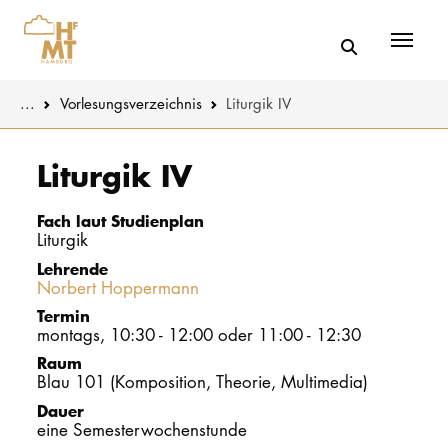
Menü
You are here:
...
Vorlesungs­verzeichnis
Liturgik IV
Skip to main content
MUSIK
Studienange
Liturgik IV
THEATER
Bewerben
Fach laut Studienplan
Liturgik
PÄDAGOGIK
Studienorgan
Lehrende
WISSENSC
Norbert Hoppermann
Service
Termin
KULTUR- 
montags, 10:30 - 12:00 oder 11:00 - 12:30
Raum
Blau 101 (Komposition, Theorie, Multimedia)
HOCHSCHU
Dauer
eine Semesterwochenstunde
STUDIUM