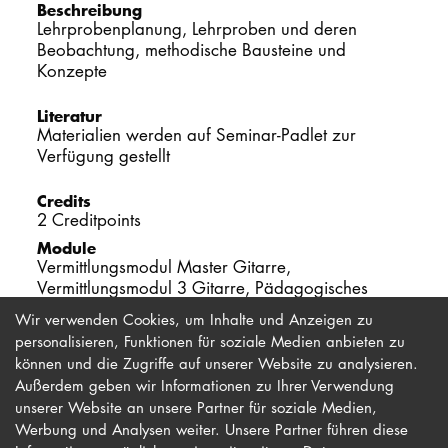
Beschreibung
Lehrprobenplanung, Lehrproben und deren
PROMOTION
Beobachtung, methodische Bausteine und
Konzepte
Intranet
Literatur
Materialien werden auf Seminar-Padlet zur
myCampus
Verfügung gestellt
Online-Bewerb
Credits
2 Creditpoints
Module
Vermittlungsmodul Master Gitarre,
Vermittlungsmodul 3 Gitarre, Pädagogisches
Wahlpflichtmodul 1 Jazz
Wir verwenden Cookies, um Inhalte und Anzeigen zu
personalisieren, Funktionen für soziale Medien anbieten zu
können und die Zugriffe auf unserer Website zu analysieren.
Außerdem geben wir Informationen zu Ihrer Verwendung
unserer Website an unsere Partner für soziale Medien,
Werbung und Analysen weiter. Unsere Partner führen diese
Impressum
Newsletter