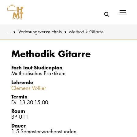
Menü
You are here:
...
Vorlesungs­verzeichnis
Methodik Gitarre
Skip to main content
MUSIK
Studienange
Methodik Gitarre
THEATER
Bewerben
Fach laut Studienplan
Methodisches Praktikum
PÄDAGOGIK
Studienorgan
Lehrende
WISSENSC
Clemens Völker
Service
Termin
KULTUR- 
Di. 13.30-15.00
Raum
BP U11
HOCHSCHU
Dauer
1.5 Semesterwochenstunden
STUDIUM