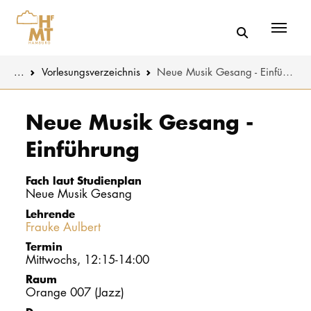
Menü
You are here:
...
Vorlesungs­verzeichnis
Neue Musik Gesang - Einführung
Skip to main content
MUSIK
Studienange
Neue Musik Gesang -
Einführung
THEATER
Bewerben
PÄDAGOGIK
Studienorgan
Fach laut Studienplan
WISSENSC
Neue Musik Gesang
Lehrende
Service
Frauke Aulbert
KULTUR- 
Termin
Mittwochs, 12:15-14:00
HOCHSCHU
Raum
Orange 007 (Jazz)
STUDIUM