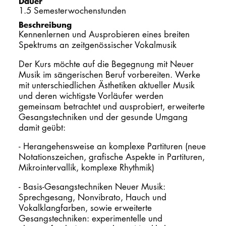
Dauer
1.5 Semesterwochenstunden
PROMOTION
Beschreibung
Kennenlernen und Ausprobieren eines breiten
Spektrums an zeitgenössischer Vokalmusik
Intranet
Der Kurs möchte auf die Begegnung mit Neuer
Musik im sängerischen Beruf vorbereiten. Werke
myCampus
mit unterschiedlichen Ästhetiken aktueller Musik
und deren wichtigste Vorläufer werden
Online-Bewerb
gemeinsam betrachtet und ausprobiert, erweiterte
Gesangstechniken und der gesunde Umgang
damit geübt:
- Herangehensweise an komplexe Partituren (neue
Notationszeichen, grafische Aspekte in Partituren,
Mikrointervallik, komplexe Rhythmik)
- Basis-Gesangstechniken Neuer Musik:
Sprechgesang, Nonvibrato, Hauch und
Vokalklangfarben, sowie erweiterte
Gesangstechniken: experimentelle und