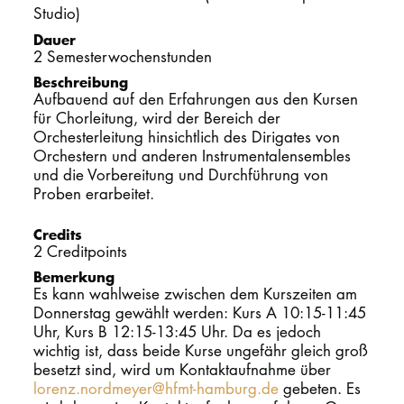
Studio)
PROMOTION
Dauer
2 Semesterwochenstunden
Beschreibung
Intranet
Aufbauend auf den Erfahrungen aus den Kursen
für Chorleitung, wird der Bereich der
myCampus
Orchesterleitung hinsichtlich des Dirigates von
Orchestern und anderen Instrumentalensembles
und die Vorbereitung und Durchführung von
Online-Bewerb
Proben erarbeitet.
Credits
2 Creditpoints
Bemerkung
Es kann wahlweise zwischen dem Kurszeiten am
Donnerstag gewählt werden: Kurs A 10:15-11:45
Uhr, Kurs B 12:15-13:45 Uhr. Da es jedoch
wichtig ist, dass beide Kurse ungefähr gleich groß
besetzt sind, wird um Kontaktaufnahme über
lorenz.nordmeyer@hfmt-hamburg.de
gebeten. Es