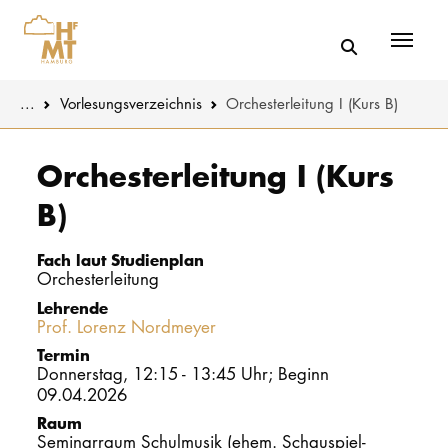
Menü
You are here:
...
Vorlesungs­verzeichnis
Orchesterleitung I (Kurs B)
Skip to main content
MUSIK
Studienange
Orchesterleitung I (Kurs
B)
THEATER
Bewerben
PÄDAGOGIK
Studienorgan
Fach laut Studienplan
WISSENSC
Orchesterleitung
Lehrende
Service
Prof. Lorenz Nordmeyer
KULTUR- 
Termin
Donnerstag, 12:15 - 13:45 Uhr; Beginn
HOCHSCHU
09.04.2026
Raum
STUDIUM
Seminarraum Schulmusik (ehem. Schauspiel-