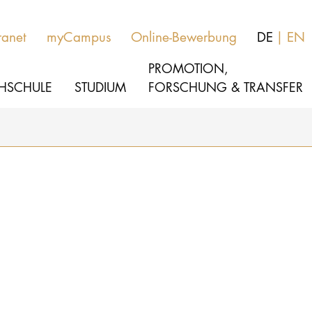
ranet
myCampus
Online-Bewerbung
DE
EN
PROMOTION,
HSCHULE
STUDIUM
FORSCHUNG & TRANSFER
MUSIK
Studienangebote
THEATER
Bewerben
PÄDAGOGIK, THERAPIE & WISSENSCHA
Studienorganisation
KULTUR- & MEDIENMANAGEMENT
Service
HOCHSCHULE