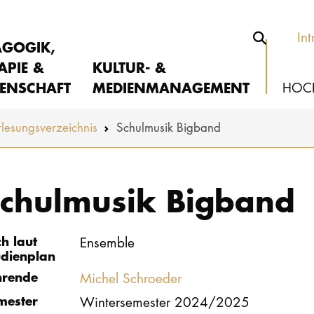
Int
AGOGIK,
APIE &
KULTUR- &
ENSCHAFT
MEDIENMANAGEMENT
HOC
lesungs­verzeichnis
Schulmusik Bigband
chulmusik Bigband
ch laut
Ensemble
udienplan
hrende
Michel Schroeder
mester
Wintersemester 2024/2025