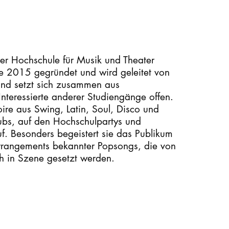
STUDIUM
PROMOTION, FORSCHUNG & TRANSFER
er Hochschule für Musik und Theater
 2015 gegründet und wird geleitet von
Intranet
and setzt sich zusammen aus
Interessierte anderer Studiengänge offen.
myCampus
re aus Swing, Latin, Soul, Disco und
lubs, auf den Hochschulpartys und
Online-Bewerbung
uf. Besonders begeistert sie das Publikum
rrangements bekannter Popsongs, die von
 in Szene gesetzt werden.