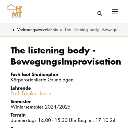
Menü
You are here:
...
Vorlesungs­verzeichnis
The listening body - BewegungsImprovisation
Skip to main content
MUSIK
Studienange
The listening body -
BewegungsImprovisation
THEATER
Bewerben
PÄDAGOGIK
Studienorgan
Fach laut Studienplan
WISSENSC
Körperorientierte Grundlagen
Lehrende
Service
Prof. Frauke Haase
KULTUR- 
Semester
Wintersemester 2024/2025
HOCHSCHU
Termin
donnerstags 14.00 - 15.30 Uhr Beginn: 17.10.24
STUDIUM