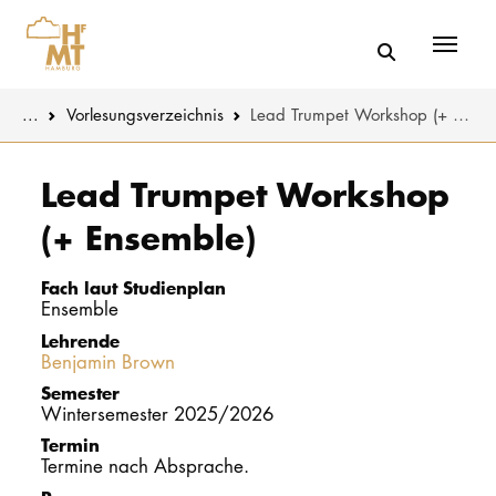
Menü
You are here:
...
Vorlesungs­verzeichnis
Lead Trumpet Workshop (+ Ensemble)
Skip to main content
MUSIK
Studienange
Lead Trumpet Workshop
(+ Ensemble)
THEATER
Bewerben
PÄDAGOGIK
Studienorgan
Fach laut Studienplan
WISSENSC
Ensemble
Lehrende
Service
Benjamin Brown
KULTUR- 
Semester
Wintersemester 2025/2026
HOCHSCHU
Termin
Termine nach Absprache.
STUDIUM