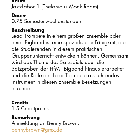
Raum
JazzLabor 1 (Thelonious Monk Room)
PROMOTION
Dauer
0.75 Semesterwochenstunden
Beschreibung
Intranet
Lead Trompete in einem großen Ensemble oder
einer Bigband ist eine spezialisierte Fähigkeit, die
myCampus
die Studierenden in diesem praktischen
Gruppenunterricht entwickeln können. Gemeinsam
Online-Bewerb
wird das Thema des Satzspiels über die
Satzproben der HfMT Bigband hinaus erarbeitet
und die Rolle der Lead Trompete als führendes
Instrument in diesen Ensemble Besetzungen
erkundet.
Credits
1.5 Creditpoints
Bemerkung
Anmeldung an Benny Brown:
bennybrown@gmx.de