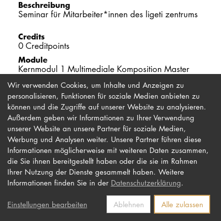
Beschreibung
Seminar für Mitarbeiter*innen des ligeti zentrums
PROMOTION
Credits
0 Creditpoints
Intranet
Module
Kernmodul 1 Multimediale Komposition Master
myCampus
Wir verwenden Cookies, um Inhalte und Anzeigen zu
personalisieren, Funktionen für soziale Medien anbieten zu
Online-Bewerb
können und die Zugriffe auf unserer Website zu analysieren.
Außerdem geben wir Informationen zu Ihrer Verwendung
unserer Website an unsere Partner für soziale Medien,
Werbung und Analysen weiter. Unsere Partner führen diese
Impressum
Newsletter
Informationen möglicherweise mit weiteren Daten zusammen,
Datenschutz
Barrierefreiheit
die Sie ihnen bereitgestellt haben oder die sie im Rahmen
Ihrer Nutzung der Dienste gesammelt haben. Weitere
Kontakt
Informationen finden Sie in der
Datenschutzerklärung
.
Einstellungen bearbeiten
Ablehnen
Alle zulassen