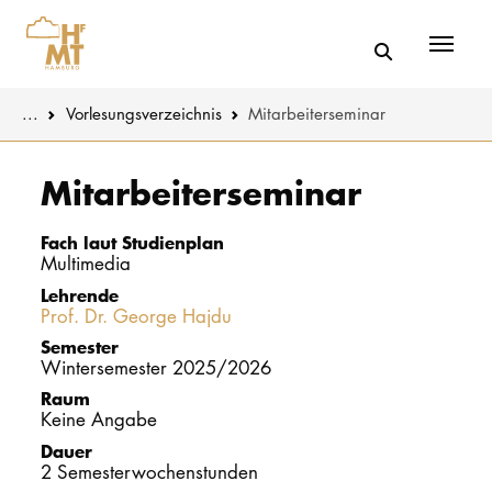
Menü
You are here:
...
Vorlesungs­verzeichnis
Mitarbeiterseminar
Skip to main content
MUSIK
Studienange
Mitarbeiterseminar
THEATER
Bewerben
Fach laut Studienplan
Multimedia
PÄDAGOGIK
Studienorgan
Lehrende
WISSENSC
Prof. Dr. George Hajdu
Service
Semester
KULTUR- 
Wintersemester 2025/2026
Raum
Keine Angabe
HOCHSCHU
Dauer
2 Semesterwochenstunden
STUDIUM