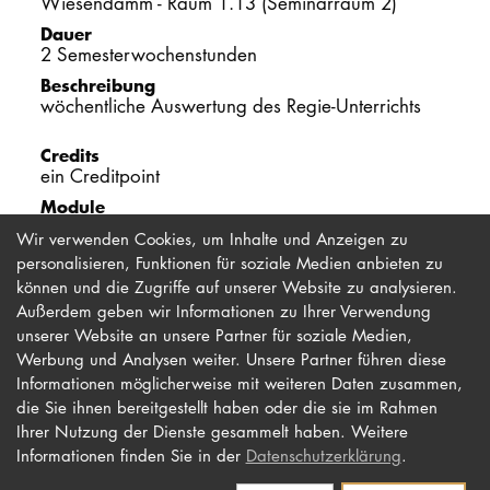
Wiesendamm - Raum 1.13 (Seminarraum 2)
Dauer
PROMOTION
2 Semesterwochenstunden
Beschreibung
wöchentliche Auswertung des Regie-Unterrichts
Intranet
Credits
myCampus
ein Creditpoint
Module
Online-Bewerb
Regiepraxis 1
Wir verwenden Cookies, um Inhalte und Anzeigen zu
personalisieren, Funktionen für soziale Medien anbieten zu
können und die Zugriffe auf unserer Website zu analysieren.
Außerdem geben wir Informationen zu Ihrer Verwendung
unserer Website an unsere Partner für soziale Medien,
Werbung und Analysen weiter. Unsere Partner führen diese
Impressum
Newsletter
Informationen möglicherweise mit weiteren Daten zusammen,
die Sie ihnen bereitgestellt haben oder die sie im Rahmen
Datenschutz
Barrierefreiheit
Ihrer Nutzung der Dienste gesammelt haben. Weitere
Kontakt
Informationen finden Sie in der
Datenschutzerklärung
.