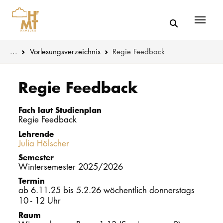
Menü
You are here:
...
Vorlesungs­verzeichnis
Regie Feedback
Skip to main content
MUSIK
Studienange
Regie Feedback
THEATER
Bewerben
Fach laut Studienplan
Regie Feedback
PÄDAGOGIK
Studienorgan
Lehrende
WISSENSC
Julia Hölscher
Service
Semester
KULTUR- 
Wintersemester 2025/2026
Termin
ab 6.11.25 bis 5.2.26 wöchentlich donnerstags
HOCHSCHU
10 - 12 Uhr
Raum
STUDIUM