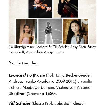
PROMOTION
Intranet
myCampus
Online-Bewerb
(Im Uhrzeigersinn): Leonard Fu, Till Schuler, Anny Chen, Fanny
Fheodoroff, Anna Olivia Amaya Farias
Prämiert wurden:
Leonard Fu
(Klasse Prof. Tanja Becker-Bender,
Andreas-Franke-Akademie 2009-2015) erspielte
sich als Neubewerber eine Violine von Antonio
Stradivari (Cremona 1680).
Till Schuler
(Klasse Prof. Sebastian Klinger,