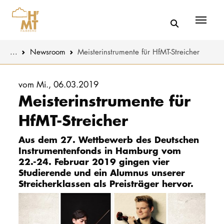
Menü
You are here:
...
Newsroom
Meisterinstrumente für HfMT-Streicher
Skip to main content
MUSIK
Aktuelles
vom Mi., 06.03.2019
Meisterinstrumente für
THEATER
Über uns
HfMT-Streicher
PÄDAGOGIK
Organisatio
Aus dem 27. Wettbewerb des Deutschen
WISSENSC
Instrumentenfonds in Hamburg vom
Service
22.-24. Februar 2019 gingen vier
KULTUR- 
Studierende und ein Alumnus unserer
Netzwerk
Streicherklassen als Preisträger hervor.
HOCHSCHU
STUDIUM