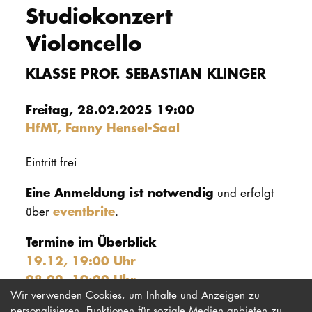
Studiokonzert
PROMOTION
Violoncello
Intranet
KLASSE PROF. SEBASTIAN KLINGER
myCampus
Freitag, 28.02.2025 19:00
HfMT, Fanny Hensel-Saal
Online-Bewerb
Eintritt frei
Eine Anmeldung ist notwendig
und erfolgt
eventbrite
über
.
Termine im Überblick
19.12, 19:00 Uhr
28.02, 19:00 Uhr
Wir verwenden Cookies, um Inhalte und Anzeigen zu
personalisieren, Funktionen für soziale Medien anbieten zu