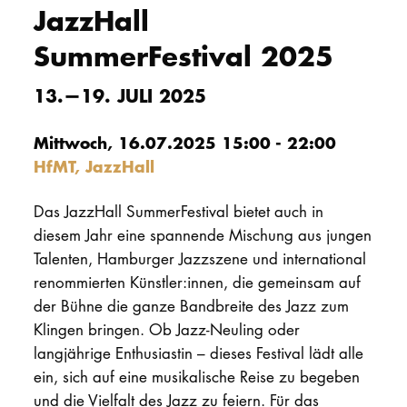
JazzHall
PROMOTION
SummerFestival 2025
Intranet
13.—19. JULI 2025
myCampus
Mittwoch, 16.07.2025 15:00 - 22:00
HfMT, JazzHall
Online-Bewerb
Das JazzHall SummerFestival bietet auch in
diesem Jahr eine spannende Mischung aus jungen
Talenten, Hamburger Jazzszene und international
renommierten Künstler:innen, die gemeinsam auf
der Bühne die ganze Bandbreite des Jazz zum
Klingen bringen. Ob Jazz-Neuling oder
langjährige Enthusiastin – dieses Festival lädt alle
ein, sich auf eine musikalische Reise zu begeben
und die Vielfalt des Jazz zu feiern. Für das