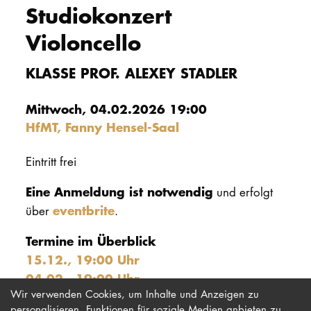
Studiokonzert
PROMOTION
Violoncello
Intranet
KLASSE PROF. ALEXEY STADLER
myCampus
Mittwoch, 04.02.2026 19:00
HfMT, Fanny Hensel-Saal
Online-Bewerb
Eintritt frei
Eine Anmeldung ist notwendig
und erfolgt
eventbrite
über
.
Termine im Überblick
15.12., 19:00 Uhr
04.02., 19:00 Uhr
Wir verwenden Cookies, um Inhalte und Anzeigen zu
personalisieren, Funktionen für soziale Medien anbieten zu