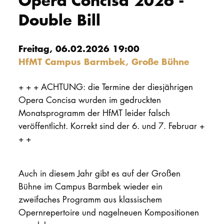
Opera Concisa 2026 -
Double Bill
PROMOTION
Freitag, 06.02.2026 19:00
Intranet
HfMT Campus Barmbek, Große Bühne
myCampus
+ + + ACHTUNG: die Termine der diesjährigen
Online-Bewerb
Opera Concisa wurden im gedruckten
Monatsprogramm der HfMT leider falsch
veröffentlicht. Korrekt sind der 6. und 7. Februar +
+ +
Auch in diesem Jahr gibt es auf der Großen
Bühne im Campus Barmbek wieder ein
zweifaches Programm aus klassischem
Opernrepertoire und nagelneuen Kompositionen