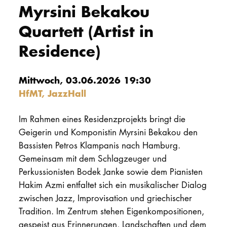
Myrsini Bekakou
PROMOTION
Quartett (Artist in
Residence)
Intranet
myCampus
Mittwoch, 03.06.2026 19:30
HfMT, JazzHall
Online-Bewerb
Im Rahmen eines Residenzprojekts bringt die
Geigerin und Komponistin Myrsini Bekakou den
Bassisten Petros Klampanis nach Hamburg.
Gemeinsam mit dem Schlagzeuger und
Perkussionisten Bodek Janke sowie dem Pianisten
Hakim Azmi entfaltet sich ein musikalischer Dialog
zwischen Jazz, Improvisation und griechischer
Tradition. Im Zentrum stehen Eigenkompositionen,
gespeist aus Erinnerungen, Landschaften und dem